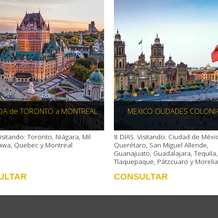
DA de TORONTO a MONTREAL
MEXICO CIUDADES COLONI
isitando: Toronto, Niágara, Mil
8 DIAS. Visitando: Ciudad de Méxi
ttawa, Quebec y Montreal
Querétaro, San Miguel Allende,
Guanajuato, Guadalajara, Tequila,
Tlaquepaque, Pátzcuaro y Morelia
ULTAR
CONSULTAR