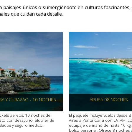
do paisajes únicos o sumergiéndote en culturas fascinantes,
ales que cuidan cada detalle.
BA Y CURAZAO - 10 NOCHES
ARUBA 08 NOCHES
tickets aereos, 10 noches de
El paquete incluye vuelos desde 
eto con desayuno, alquiler de
Aires a Punta Cana con LATAM, c
aslados y seguro medico.
equipaje de mano de hasta 10 kg 
bolso personal. Ofrece 8 noches d