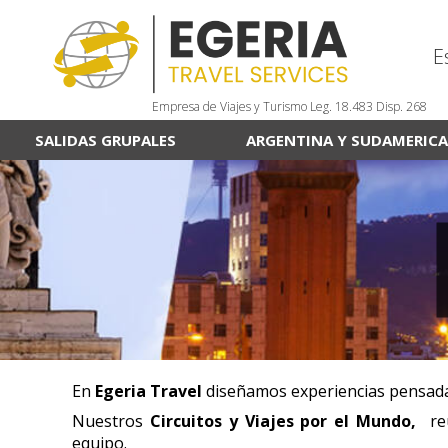
E
Empresa de Viajes y Turismo Leg. 18.483 Disp. 268
SALIDAS GRUPALES
ARGENTINA Y SUDAMERICA
En
Egeria Travel
diseñamos experiencias pensadas
Nuestros
Circuitos y Viajes por el Mundo,
re
equipo.