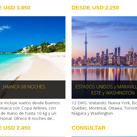
 USD 3.850
DESDE USD 2.250
JAMAICA 08 NOCHES
ESTADOS UNIDOS y MARAVILL
ESTE y WASHINGTON
te incluye vuelos desde Buenos
12 DIAS. Visitando: Nueva York, B
Jamaica con Copa Airlines, con
Quebec, Montreal, Ottawa, Toront
 de mano de hasta 10 kg y un
Niágara y Washington
rsonal. Ofrece 8 noches de...
 USD 2.450
CONSULTAR