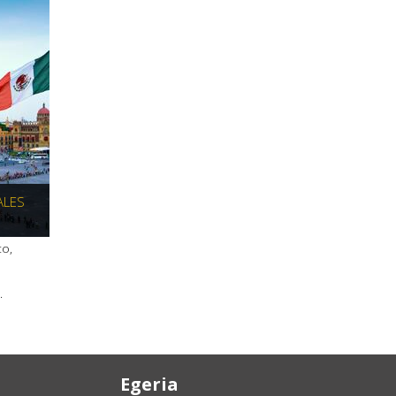
ALES
co,
.
Egeria