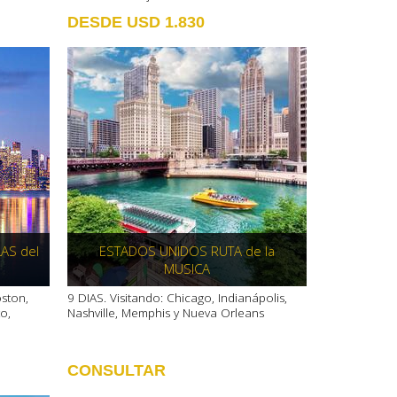
DESDE USD 1.830
AS del
ESTADOS UNIDOS RUTA de la
MUSICA
oston,
9 DIAS. Visitando: Chicago, Indianápolis,
o,
Nashville, Memphis y Nueva Orleans
CONSULTAR